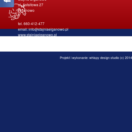
ul. Asfaltowa 27
Ełganowo
tel. 660-412-477
email: info@stajniaelganowo.pl
www.stajniaelganowo.pl
Projekt i wykonanie:
whispy design studio
(c) 2014