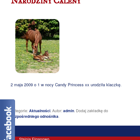
Narodziny Caleny
2 maja 2009 o 1 w nocy Candy Princess xx urodziła klaczkę.
Kategorie:
Aktualności
. Autor:
admin
. Dodaj zakładkę do
bezpośredniego odnośnika
.
Stajnia Ełganowo