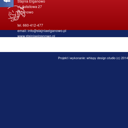
Stajnia Ełganowo
ul. Asfaltowa 27
Ełganowo
tel. 660-412-477
email: info@stajniaelganowo.pl
www.stajniaelganowo.pl
Projekt i wykonanie:
whispy design studio
(c) 2014