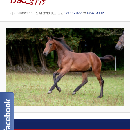
DSC_3775
Opublikowano
15 września, 2022
o
800 × 533
w
DSC_3775