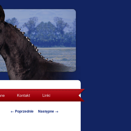
ane
Kontakt
Linki
Nawigacja po obrazkach
← Poprzednie
Następne →