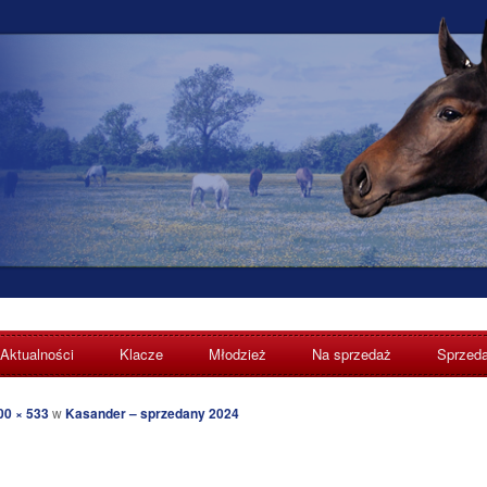
Aktualności
Klacze
Młodzież
Na sprzedaż
Sprzed
nowo
00 × 533
w
Kasander – sprzedany 2024