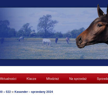
Aktualności
Klacze
Młodzież
Na sprzedaż
Sprzed
nowo
00 × 522
w
Kasander – sprzedany 2024