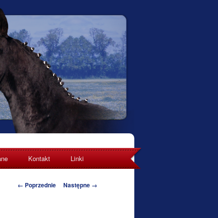
ane
Kontakt
Linki
Nawigacja po obrazkach
← Poprzednie
Następne →