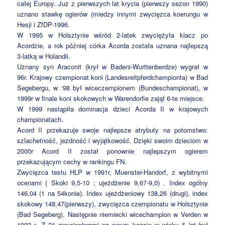
całej Europy. Juz z pierwszych lat krycia (pierwszy sezon 1990)
uznano stawkę ogierów (miedzy innymi zwycięzca koerungu w
Hesji i ZfDP-1996.
W 1995 w Holsztynie wśród 2-latek zwyciężyła klacz po
Acordzie, a rok później córka Acorda została uznana najlepszą
3-latką w Holandii.
Uznany syn Araconit (krył w Badeni-Wurttenberdze) wygrał w
96r. Krajowy czempionat koni (Landesreitpferdchampionta) w Bad
Segebergu, w ‘98 był wiceczempionem (Bundeschampionat), w
1999r w finale koni skokowych w Warendorfie zajął 6-te miejsce.
W 1999 nastąpiła dominacja dzieci Acorda II w krajowych
championatach.
Acord II przekazuje swoje najlepsze atrybuty na potomstwo:
szlachetność, jezdność i wyjątkowość. Dzięki swoim dzieciom w
2000r Acord II został ponownie najlepszym ogierem
przekazującym cechy w rankingu FN.
Zwycięzca testu HLP w 1991r, Muenster-Handorf, z wybitnymi
ocenami ( Skoki 9,5-10 ; ujeżdżenie 9,67-9,0) . Index ogólny
146,04 (1 na 54konie). Index ujeżdżeniowy 138,26 (drugi), index
skokowy 148,47(pierwszy), zwycięzca czempionatu w Holsztynie
(Bad Segeberg). Następnie niemiecki wicechampion w Verden w
1992 r. Z 21 zwycięstwami na swym koncie w wieku 5 lat był