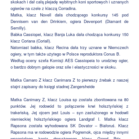
skokach i dał całą plejadę wybitnych koni sportowych i uznanych
ogierów na czele z klaczą Corradina.
Matka, klacz Novell dała chodzącego konkursy 145 pod
Dennisem van den Drinkiem, ogiera Devenport (Diamant de
Semilly).
Babka Cassiopei, klacz Banja Luka dała chodząca konkursy 150
klacz Coriana (Coriall).
Natomiast babka, klacz Recina dała trzy uznane w Niemczech
ogiery, w tym także użytego w Polsce reproduktora Conus B.
Według oceny szefa Komisji AES Cassiopeia to urodziwy ogier,
o bardzo dobrym galopie oraz sile i elastyczności w skoku.
Matka Camaro Z klacz Canimara Z to pierwszy źrebak z naszej
stajni zapisany do księgi stadnej Zangersheide
Matka Canimary Z, klacz Louisa sp została zbonitowana na 80
punktów. Jej rodowód to połączenie krwi holsztyńskiej z
trakeńską. Jej ojcem jest Louis – syn zasłużonego w hodowli
niemieckiej holsztyńskiego ogiera Landgraf I. Matka klacz
Rapsona została wyhodowana SK Dovator – Białoruś. Klacz
Rapsona ma w rodowodzie ogiera Pogremok, ojca między innymi
wspaniałego konia dresażowego klasy Grand Prix –