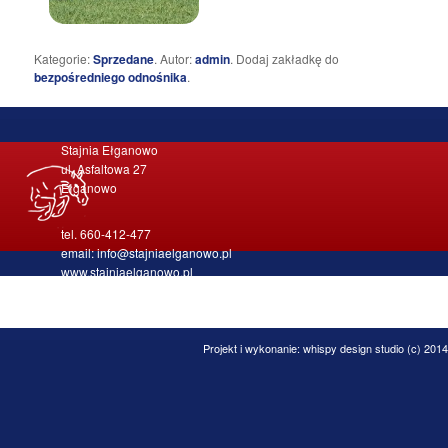
Kategorie:
Sprzedane
. Autor:
admin
. Dodaj zakładkę do
bezpośredniego odnośnika
.
Stajnia Ełganowo
ul. Asfaltowa 27
Ełganowo
tel. 660-412-477
email: info@stajniaelganowo.pl
www.stajniaelganowo.pl
Projekt i wykonanie:
whispy design studio
(c) 2014