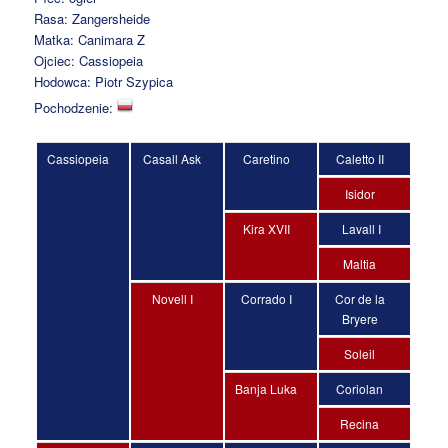
Rasa: Zangersheide
Matka: Canimara Z
Ojciec: Cassiopeia
Hodowca: Piotr Szypica
Pochodzenie:
Cassiopeia
Casall Ask
Caretino
Caletto II
Isidor
Kira XVII
Lavall I
Maltia
Novell I
Corrado I
Cor de la
Bryere
Soleil
Banja Luka
Coriolan
Recina