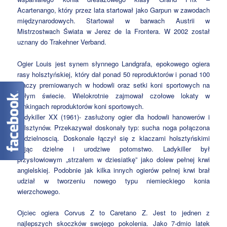
Acartenango, który przez lata startował jako Garpun w zawodach
międzynarodowych. Startował w barwach Austrii w
Mistrzostwach Świata w Jerez de la Frontera. W 2002 został
uznany do Trakehner Verband.
Ogier Louis jest synem słynnego Landgrafa, epokowego ogiera
rasy holsztyńskiej, który dał ponad 50 reproduktorów i ponad 100
klaczy premiowanych w hodowli oraz setki koni sportowych na
całym świecie. Wielokrotnie zajmował czołowe lokaty w
rankingach reproduktorów koni sportowych.
Ladykiller XX (1961)- zasłużony ogier dla hodowli hanowerów i
holsztynów. Przekazywał doskonały typ: sucha noga połączona
z dzielnoscią. Doskonale łączył się z klaczami holsztyńskimi
dając dzielne i urodziwe potomstwo. Ladykiller był
przysłowiowym „strzałem w dziesiatkę” jako dolew pełnej krwi
angielskiej. Podobnie jak kilka innych ogierów pełnej krwi brał
udział w tworzeniu nowego typu niemieckiego konia
wierzchowego.
Ojciec ogiera Corvus Z to Caretano Z. Jest to jednen z
najlepszych skoczków swojego pokolenia. Jako 7-dmio latek