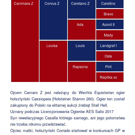
Canimara Z
Corvus Z
Caretano Z
Caretino
Bravo
Ada
Acord II
Mady
Louisa
Louis
Landgraf I
Oste
Rapsona
Pirit
Replika xx
Ojcem Camaro Z jest należący do Wechta Equisterian ogier
holsztyński Cassiopeia (Holsteiner Stamm 260). Ogier ten został
zakupiony do Polski na elitarnej aukcji źrebiąt Stall Hell.
Uznany podczas Licencjonowania Ogierów AES Salio 2017
Syn rewelacyjnego Casalla którego samego, ani jego potomstwa
nie trzeba nikomu przedstawiać.
Ojciec matki, holsztyński Corrado startował w konkursach GP w