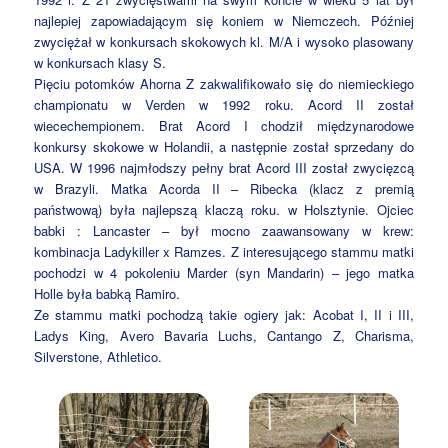
najlepiej zapowiadającym się koniem w Niemczech. Później
zwyciężał w konkursach skokowych kl. M/A i wysoko plasowany
w konkursach klasy S.
Pięciu potomków Ahorna Z zakwalifikowało się do niemieckiego
championatu w Verden w 1992 roku. Acord II został
wiecechempionem. Brat Acord I chodził międzynarodowe
konkursy skokowe w Holandii, a następnie został sprzedany do
USA. W 1996 najmłodszy pełny brat Acord III został zwycięzcą
w Brazyli. Matka Acorda II – Ribecka (klacz z premią
państwową) była najlepszą klaczą roku. w Holsztynie. Ojciec
babki : Lancaster – był mocno zaawansowany w krew:
kombinacja Ladykiller x Ramzes. Z interesującego stammu matki
pochodzi w 4 pokoleniu Marder (syn Mandarin) – jego matka
Holle była babką Ramiro.
Ze stammu matki pochodzą takie ogiery jak: Acobat I, II i III,
Ladys King, Avero Bavaria Luchs, Cantango Z, Charisma,
Silverstone, Athletico.