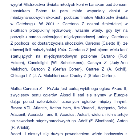
wygrał Mistrzostwa Świata młodych koni w Lanaken pod Jonsem
Lansinkem. Potem ta para miała wspaniały debiut w
międzynarodowych skokach, podczas finałów Mistrzostw Świata
w Geteborgu. W 2001 r. Caretano Z doznał śmiertelnej w
skutkach przepukliny lędźwiowej, właśnie wtedy, gdy był na
początku bardzo obiecującej międzynarodowej kariery. Caretano
Z pochodzi od dostarczyciela skoczków, Caretino (Caletto II), ze
sławnej linii holsztyńskiej 104a. Caretano Z jest ojcem wielu koni
startujących na międzynarodowym poziomie Cartano (Rudi
Helsen), Candlelight (Wil Schellekens), Carlaya Z (Judy-Ann
Melchior), Cartoon Z (Stefan Corten), Cartree Z (A. Schill),
Chicago I Z (J.-A. Melchior) oraz Cracky Z (Stefan Corten).
Matka Corvusa Z – Pr.Ada jest córką wybitnego ogiera Akord II,
zwycięscy testu ogierów. Akord II stal się słynny w Europie
dając ponad czterdzieści uznanych ogierów między innymi:
Broere VDL Atlantic, Action Hero, Ars Vivendi, Agrigento, Dobel
Araconit, Acorado I and II, Acadius, Askari, wielu z nich startuje
na zawodach międzynarodowych np. Adolf (F. Sloothaak), Anton
(R. Arioldi).
Acord II cieszył się dużym powodzeniem wśród hodowców z